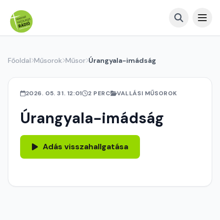
Főoldal
Műsorok
Műsor
Úrangyala-imádság
2026. 05. 31. 12:01
2 PERC
VALLÁSI MŰSOROK
Úrangyala-imádság
Adás visszahallgatása