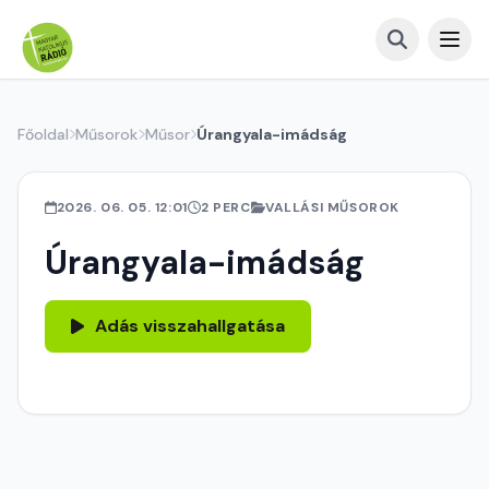
Főoldal
Műsorok
Műsor
Úrangyala-imádság
2026. 06. 05. 12:01
2 PERC
VALLÁSI MŰSOROK
Úrangyala-imádság
Adás visszahallgatása