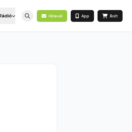
Rádió
Hírlevél
App
Bolt