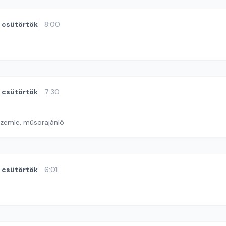
csütörtök
8:00
csütörtök
7:30
szemle, műsorajánló
csütörtök
6:01