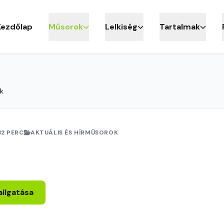
Kezdőlap
Műsorok
Lelkiség
Tartalmak
k
2 PERC
AKTUÁLIS ÉS HÍRMŰSOROK
allgatása