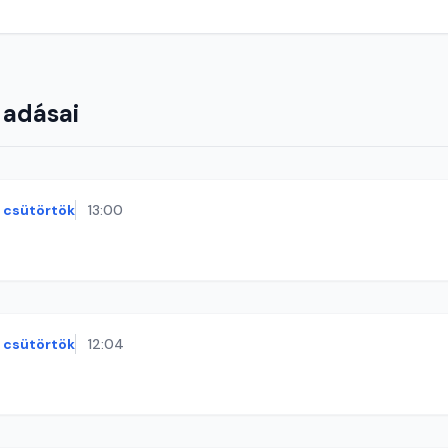
 adásai
csütörtök
13:00
csütörtök
12:04