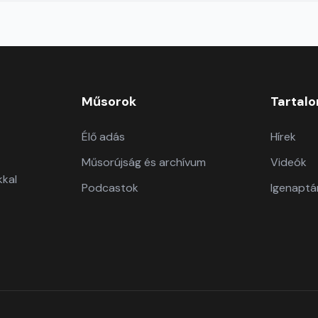
Műsorok
Tartal
Élő adás
Hírek
Műsorújság és archívum
Videók
kkal
Podcastok
Igenaptá