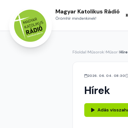
Magyar Katolikus Rádió
Örömhír mindenkinek!
Főoldal
Műsorok
Műsor
Híre
2026. 06. 04. 08:30
Hírek
Adás visszah