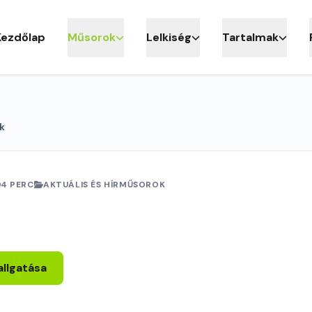
Kezdőlap
Műsorok
Lelkiség
Tartalmak
k
4 PERC
AKTUÁLIS ÉS HÍRMŰSOROK
allgatása