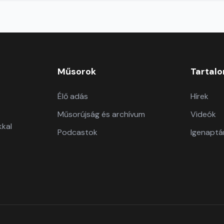
Műsorok
Tartal
Élő adás
Hírek
Műsorújság és archívum
Videók
kkal
Podcastok
Igenaptá