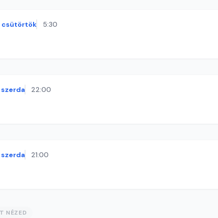
csütörtök
5:30
szerda
22:00
szerda
21:00
ST NÉZED