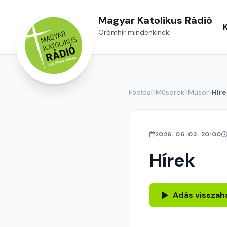
Magyar Katolikus Rádió
Örömhír mindenkinek!
Főoldal
Műsorok
Műsor
Híre
2026. 06. 03. 20:00
Hírek
Adás visszah