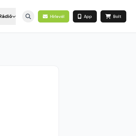
Rádió
Hírlevél
App
Bolt