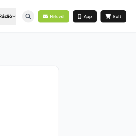
Rádió
Hírlevél
App
Bolt