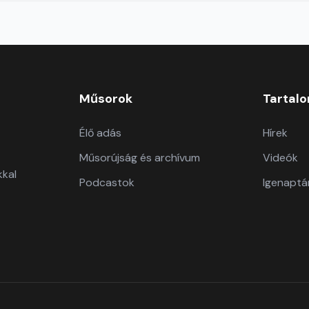
Műsorok
Tartal
Élő adás
Hírek
Műsorújság és archívum
Videók
kkal
Podcastok
Igenaptá