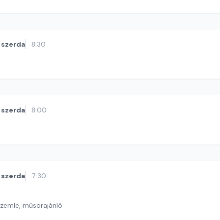
szerda
8:30
szerda
8:00
szerda
7:30
szemle, műsorajánló