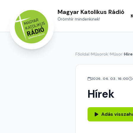
Magyar Katolikus Rádió
Örömhír mindenkinek!
Főoldal
Műsorok
Műsor
Híre
2026. 06. 03. 16:00
Hírek
Adás visszah