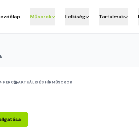
Kezdőlap
Műsorok
Lelkiség
Tartalmak
k
4 PERC
AKTUÁLIS ÉS HÍRMŰSOROK
allgatása