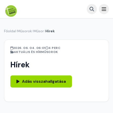
Főoldal
Műsorok
Műsor
Hírek
2026. 06. 04. 06:01
4 PERC
AKTUÁLIS ÉS HÍRMŰSOROK
Hírek
Adás visszahallgatása