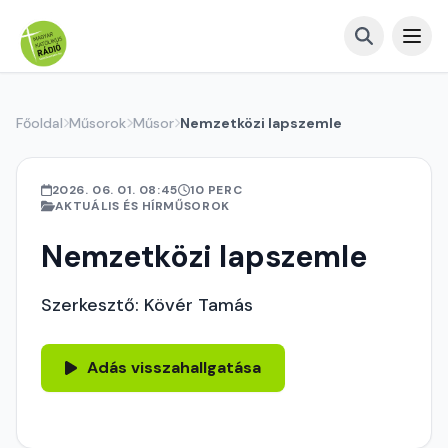
Főoldal
Műsorok
Műsor
Nemzetközi lapszemle
2026. 06. 01. 08:45
10 PERC
AKTUÁLIS ÉS HÍRMŰSOROK
Nemzetközi lapszemle
Szerkesztő: Kövér Tamás
Adás visszahallgatása