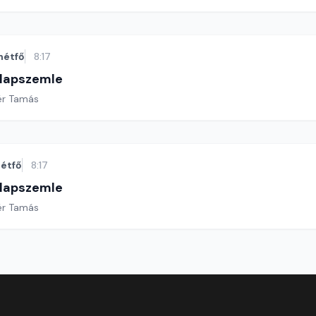
hétfő
8:17
 lapszemle
ér Tamás
étfő
8:17
 lapszemle
ér Tamás