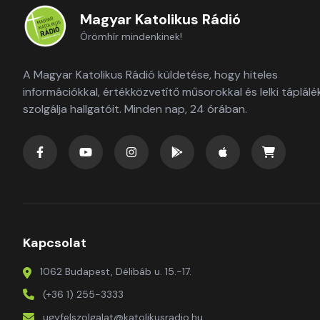
Magyar Katolikus Rádió
Örömhír mindenkinek!
A Magyar Katolikus Rádió küldetése, hogy hiteles
információkkal, értékközvetítő műsorokkal és lelki táplálé
szolgálja hallgatóit. Minden nap, 24 órában.
Kapcsolat
1062 Budapest, Délibáb u. 15.-17.
(+36 1) 255-3333
ugyfelszolgalat@katolikusradio.hu