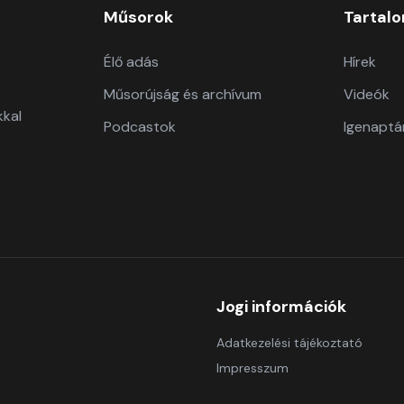
Műsorok
Tartal
Élő adás
Hírek
Műsorújság és archívum
Videók
kkal
Podcastok
Igenaptá
Jogi információk
Adatkezelési tájékoztató
Impresszum