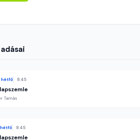
 adásai
hétfő
8:45
 lapszemle
ér Tamás
hétfő
8:45
 lapszemle