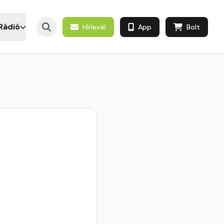
Rádió
Hírlevél
App
Bolt