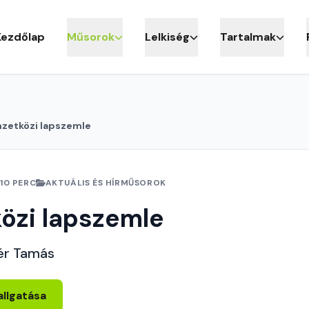
Kezdőlap
Műsorok
Lelkiség
Tartalmak
zetközi lapszemle
10 PERC
AKTUÁLIS ÉS HÍRMŰSOROK
özi lapszemle
ér Tamás
allgatása