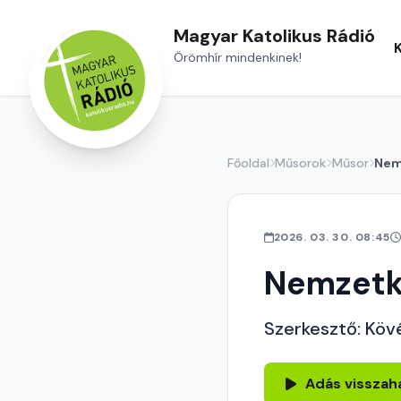
Magyar Katolikus Rádió
Örömhír mindenkinek!
Főoldal
Műsorok
Műsor
Nem
2026. 03. 30. 08:45
Nemzetk
Szerkesztő: Köv
Adás visszah