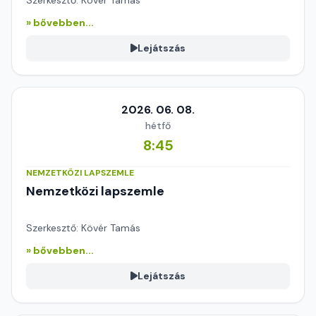
Szerkesztő: Kövér Tamás
» bővebben...
Lejátszás
2026. 06. 08.
hétfő
8:45
NEMZETKÖZI LAPSZEMLE
Nemzetközi lapszemle
Szerkesztő: Kövér Tamás
» bővebben...
Lejátszás