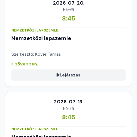
2026. 07. 20.
hétfő
8:45
NEMZETKÖZI LAPSZEMLE
Nemzetközi lapszemle
Szerkesztő: Kövér Tamás
» bővebben...
Lejátszás
2026. 07. 13.
hétfő
8:45
NEMZETKÖZI LAPSZEMLE