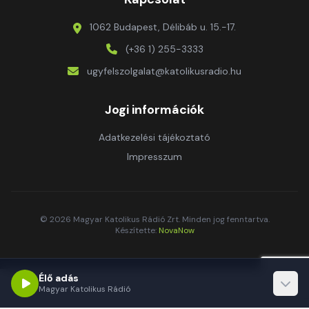
1062 Budapest, Délibáb u. 15.-17.
(+36 1) 255-3333
ugyfelszolgalat@katolikusradio.hu
Jogi információk
Adatkezelési tájékoztató
Impresszum
© 2026 Magyar Katolikus Rádió Zrt. Minden jog fenntartva.
Készítette:
NovaNow
Élő adás
Magyar Katolikus Rádió