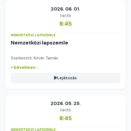
2026. 06. 01.
hétfő
8:45
NEMZETKÖZI LAPSZEMLE
Nemzetközi lapszemle
Szerkesztő: Kövér Tamás
» bővebben...
Lejátszás
2026. 05. 25.
hétfő
8:45
NEMZETKÖZI LAPSZEMLE