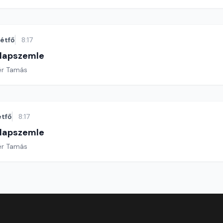
étfő
8:17
 lapszemle
ér Tamás
étfő
8:17
 lapszemle
ér Tamás