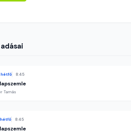
 adásai
hétfő
8:45
 lapszemle
ér Tamás
hétfő
8:45
 lapszemle