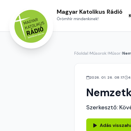
Magyar Katolikus Rádió
Örömhír mindenkinek!
Főoldal
Műsorok
Műsor
Nem
2026. 01. 26. 08:17
4
Nemzetk
Szerkesztő: Köv
Adás visszah