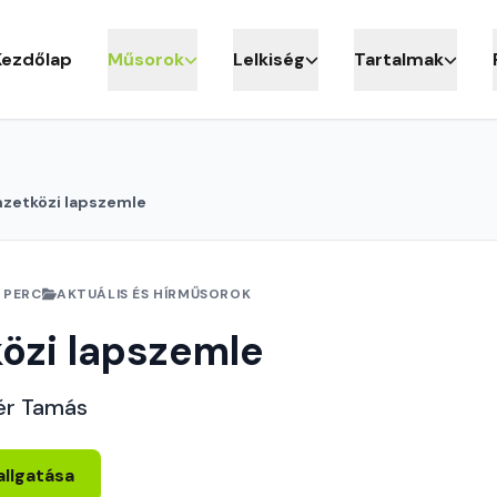
Kezdőlap
Műsorok
Lelkiség
Tartalmak
zetközi lapszemle
 PERC
AKTUÁLIS ÉS HÍRMŰSOROK
özi lapszemle
ér Tamás
allgatása