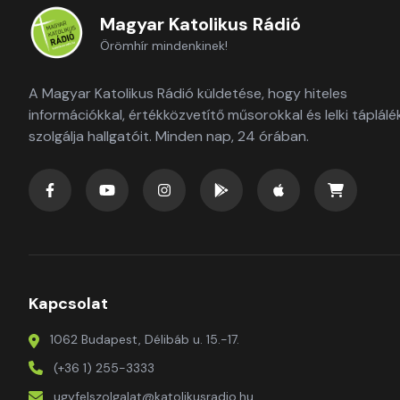
Magyar Katolikus Rádió
Örömhír mindenkinek!
A Magyar Katolikus Rádió küldetése, hogy hiteles
információkkal, értékközvetítő műsorokkal és lelki táplálé
szolgálja hallgatóit. Minden nap, 24 órában.
Kapcsolat
1062 Budapest, Délibáb u. 15.-17.
(+36 1) 255-3333
ugyfelszolgalat@katolikusradio.hu