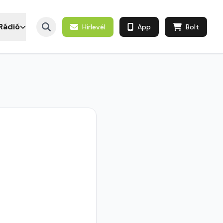
Rádió
Hírlevél
App
Bolt