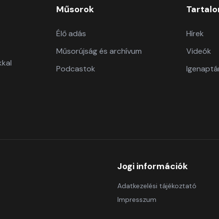
Műsorok
Tartal
Élő adás
Hírek
Műsorújság és archívum
Videók
kkal
Podcastok
Igenaptá
Jogi információk
Adatkezelési tájékoztató
Impresszum