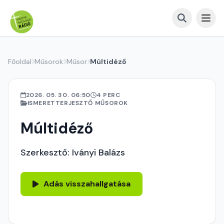
Főoldal
Műsorok
Műsor
Múltidéző
2026. 05. 30. 06:50
4 PERC
ISMERETTERJESZTŐ MŰSOROK
Múltidéző
Szerkesztő: Iványi Balázs
Adás visszahallgatása