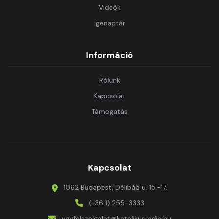
Videók
Igenaptár
Információ
Rólunk
Kapcsolat
Támogatás
Kapcsolat
1062 Budapest, Délibáb u. 15.-17.
(+36 1) 255-3333
ugyfelszolgalat@katolikusradio.hu