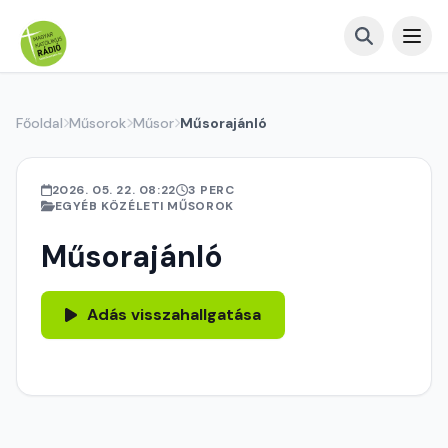
Főoldal
Műsorok
Műsor
Műsorajánló
2026. 05. 22. 08:22
3 PERC
EGYÉB KÖZÉLETI MŰSOROK
Műsorajánló
Adás visszahallgatása