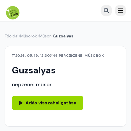
Főoldal
Műsorok
Műsor
Guzsalyas
2026. 05. 19. 12:30
14 PERC
ZENEI MŰSOROK
Guzsalyas
népzenei műsor
Adás visszahallgatása