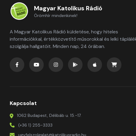
Magyar Katolikus Rádió
Örömhír mindenkinek!
A Magyar Katolikus Rádió küldetése, hogy hiteles
információkkal, értékközvetítő műsorokkal és lelki táplálé
szolgálja hallgatóit. Minden nap, 24 órában.
Kapcsolat
1062 Budapest, Délibáb u. 15.-17.
(+36 1) 255-3333
ugyfelszolgalat@katolikusradio.hu