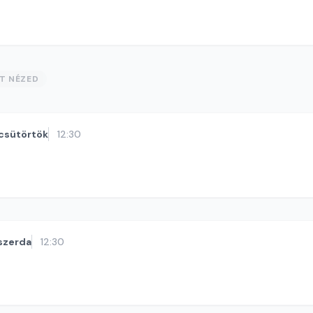
ST NÉZED
csütörtök
12:30
szerda
12:30