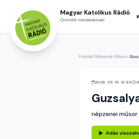
Magyar Katolikus Rádió
Örömhír mindenkinek!
Főoldal
Műsorok
Műsor
Guz
2026. 05. 15. 12:30
1
Guzsaly
népzenei műsor
Adás visszah