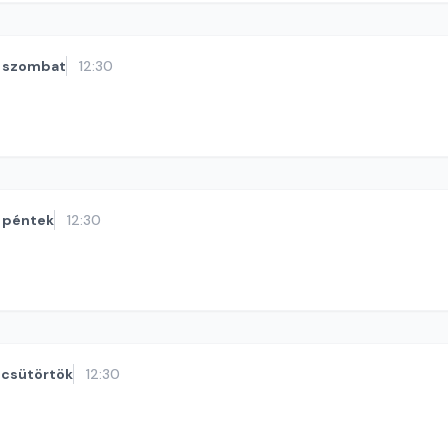
szombat
12:30
péntek
12:30
csütörtök
12:30