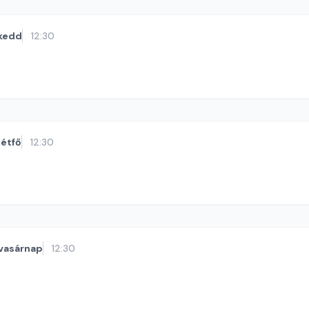
kedd
12:30
étfő
12:30
vasárnap
12:30