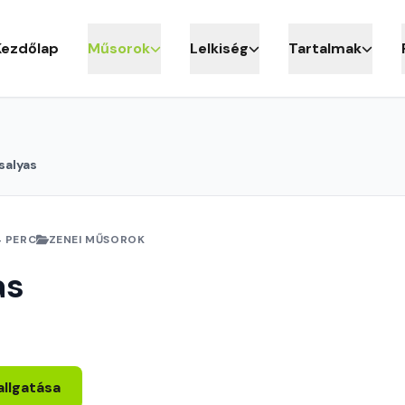
Kezdőlap
Műsorok
Lelkiség
Tartalmak
salyas
4 PERC
ZENEI MŰSOROK
as
allgatása