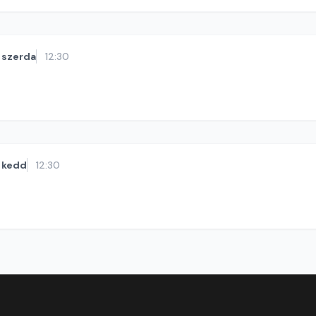
szerda
12:30
kedd
12:30