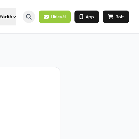
Rádió
Hírlevél
App
Bolt