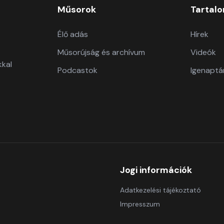
Műsorok
Tartal
Élő adás
Hírek
Műsorújság és archívum
Videók
kkal
Podcastok
Igenaptá
Jogi információk
Adatkezelési tájékoztató
Impresszum