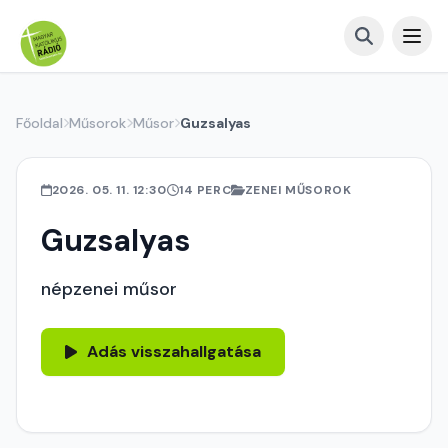
Főoldal
Műsorok
Műsor
Guzsalyas
2026. 05. 11. 12:30
14 PERC
ZENEI MŰSOROK
Guzsalyas
népzenei műsor
Adás visszahallgatása