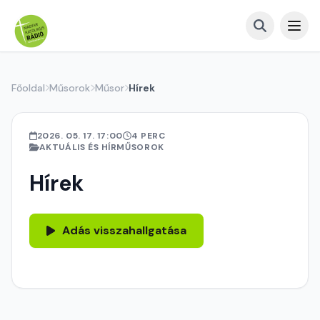
Főoldal
Műsorok
Műsor
Hírek
2026. 05. 17. 17:00
4 PERC
AKTUÁLIS ÉS HÍRMŰSOROK
Hírek
Adás visszahallgatása