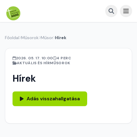
Főoldal
Műsorok
Műsor
Hírek
2026. 05. 17. 10:00
4 PERC
AKTUÁLIS ÉS HÍRMŰSOROK
Hírek
Adás visszahallgatása