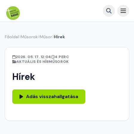
Főoldal
Műsorok
Műsor
Hírek
2026. 05. 17. 12:04
4 PERC
AKTUÁLIS ÉS HÍRMŰSOROK
Hírek
Adás visszahallgatása