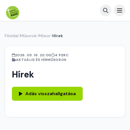
Főoldal
Műsorok
Műsor
Hírek
2026. 05. 16. 20:00
4 PERC
AKTUÁLIS ÉS HÍRMŰSOROK
Hírek
Adás visszahallgatása