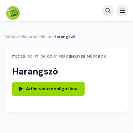
Főoldal
Műsorok
Műsor
Harangszó
2026. 05. 17. 06:00
1 PERC
EGYÉB MŰSOROK
Harangszó
Adás visszahallgatása