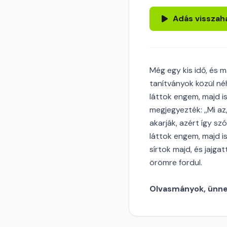
Adás visszah
Még egy kis idő, és m
tanítványok közül néh
láttok engem, majd is
megjegyezték: ,,Mi az,
akarják, azért így sz
láttok engem, majd i
sírtok majd, és jajg
örömre fordul.
Olvasmányok, ünnep