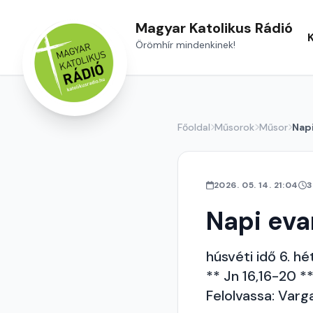
Magyar Katolikus Rádió
Örömhír mindenkinek!
Főoldal
Műsorok
Műsor
Nap
2026. 05. 14. 21:04
3
Napi ev
húsvéti idő 6. hé
** Jn 16,16-20 *
Felolvassa: Varg