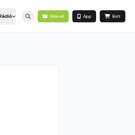
Rádió
Hírlevél
App
Bolt