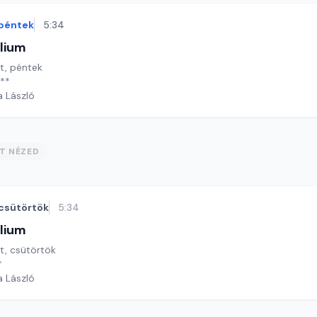
péntek
5:34
lium
ét, péntek
 **
a László
ST NÉZED
csütörtök
5:34
lium
ét, csütörtök
*
a László