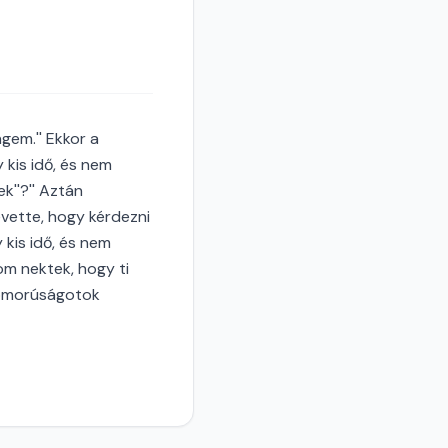
gem.'' Ekkor a
 kis idő, és nem
k''?'' Aztán
revette, hogy kérdezni
 kis idő, és nem
om nektek, hogy ti
szomorúságotok