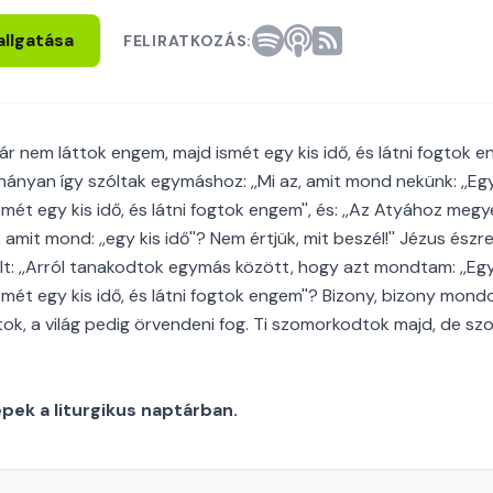
allgatása
FELIRATKOZÁS:
ár nem láttok engem, majd ismét egy kis idő, és látni fogtok en
ányan így szóltak egymáshoz: ,,Mi az, amit mond nekünk: ,,Egy
mét egy kis idő, és látni fogtok engem'', és: ,,Az Atyához megye
 amit mond: ,,egy kis idő''? Nem értjük, mit beszél!'' Jézus ész
ólt: ,,Arról tanakodtok egymás között, hogy azt mondtam: ,,Egy
smét egy kis idő, és látni fogtok engem''? Bizony, bizony mond
attok, a világ pedig örvendeni fog. Ti szomorkodtok majd, de 
ek a liturgikus naptárban.