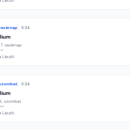
a László
vasárnap
5:34
lium
 7. vasárnap
**
a László
szombat
5:34
lium
ét, szombat
 **
a László