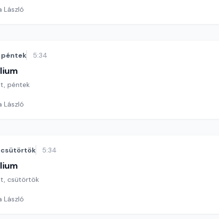
a László
péntek
5:34
lium
ét, péntek
a László
csütörtök
5:34
lium
ét, csütörtök
a László