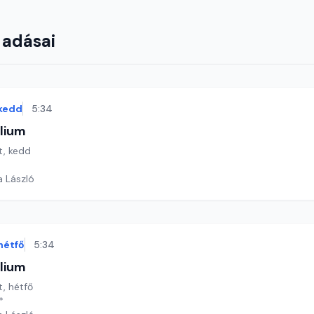
 adásai
kedd
5:34
lium
t, kedd
a László
hétfő
5:34
lium
t, hétfő
*