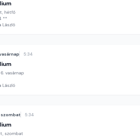
lium
t, hétfő
4 **
a László
vasárnap
5:34
lium
ő 6. vasárnap
a László
szombat
5:34
lium
hét, szombat