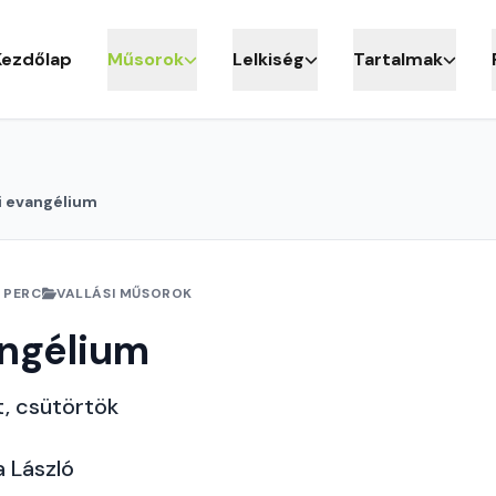
Kezdőlap
Műsorok
Lelkiség
Tartalmak
i evangélium
 PERC
VALLÁSI MŰSOROK
angélium
t, csütörtök
*
a László