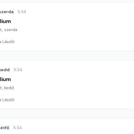
szerda
5:34
lium
ét, szerda
a László
kedd
5:34
lium
ét, kedd
a László
étfő
5:34