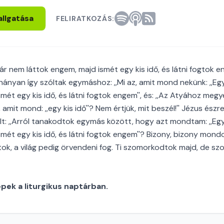
allgatása
FELIRATKOZÁS:
ár nem láttok engem, majd ismét egy kis idő, és látni fogtok en
ányan így szóltak egymáshoz: ,,Mi az, amit mond nekünk: ,,Egy
mét egy kis idő, és látni fogtok engem'', és: ,,Az Atyához megye
 amit mond: ,,egy kis idő''? Nem értjük, mit beszél!'' Jézus ész
ólt: ,,Arról tanakodtok egymás között, hogy azt mondtam: ,,Egy
smét egy kis idő, és látni fogtok engem''? Bizony, bizony mond
attok, a világ pedig örvendeni fog. Ti szomorkodtok majd, de 
ek a liturgikus naptárban.