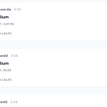
szerda
5:34
lium
ét, szerda
a László
kedd
5:34
lium
ét, kedd
a László
étfő
5:34