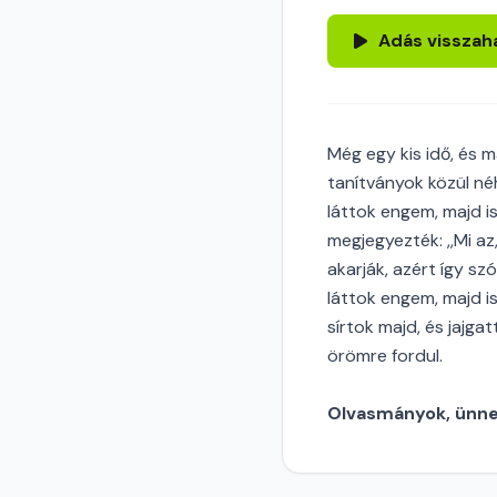
Adás visszah
Még egy kis idő, és m
tanítványok közül néh
láttok engem, majd is
megjegyezték: ,,Mi az,
akarják, azért így sz
láttok engem, majd i
sírtok majd, és jajg
örömre fordul.
Olvasmányok, ünnep