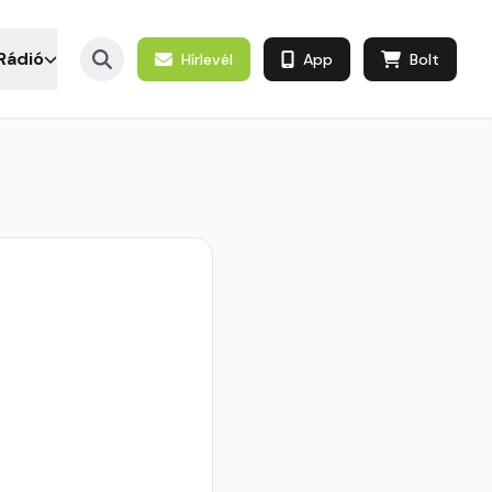
Rádió
Hírlevél
App
Bolt