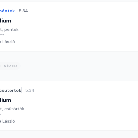
péntek
5:34
lium
ét, péntek
 **
a László
ST NÉZED
csütörtök
5:34
lium
ét, csütörtök
*
a László