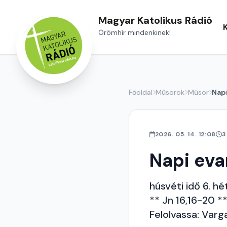
Magyar Katolikus Rádió
Örömhír mindenkinek!
Főoldal
Műsorok
Műsor
Nap
2026. 05. 14. 12:08
3
Napi ev
húsvéti idő 6. hé
** Jn 16,16-20 *
Felolvassa: Varg