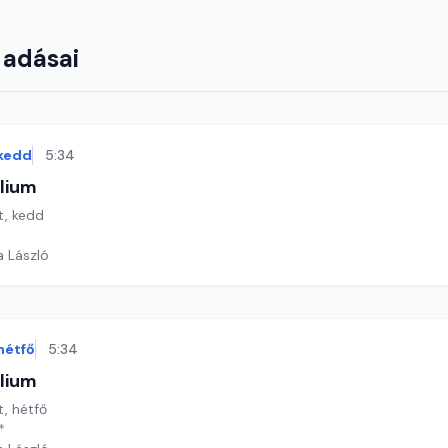
 adásai
kedd
5:34
lium
t, kedd
a László
hétfő
5:34
lium
t, hétfő
*