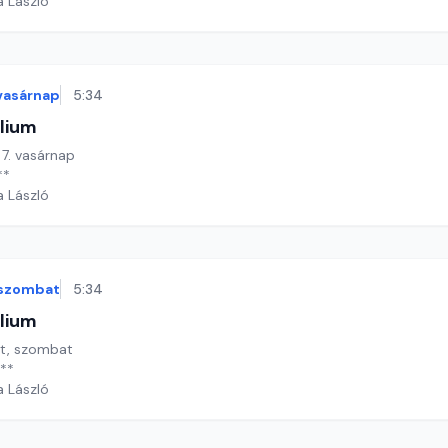
a László
vasárnap
5:34
lium
 7. vasárnap
**
a László
szombat
5:34
lium
ét, szombat
 **
a László