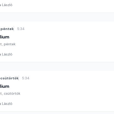
a László
péntek
5:34
lium
ét, péntek
a László
csütörtök
5:34
lium
ét, csütörtök
a László