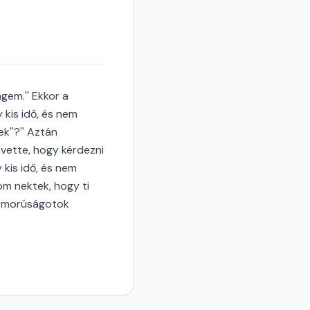
gem.'' Ekkor a
 kis idő, és nem
k''?'' Aztán
revette, hogy kérdezni
 kis idő, és nem
om nektek, hogy ti
szomorúságotok