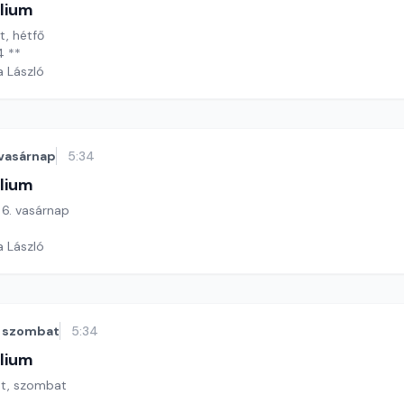
lium
t, hétfő
4 **
a László
vasárnap
5:34
lium
ő 6. vasárnap
a László
szombat
5:34
lium
hét, szombat