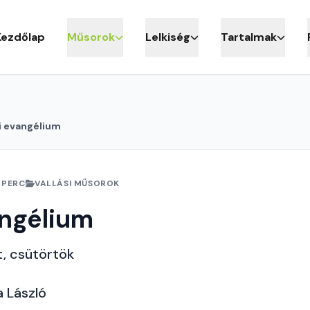
Kezdőlap
Műsorok
Lelkiség
Tartalmak
i evangélium
 PERC
VALLÁSI MŰSOROK
angélium
t, csütörtök
*
a László