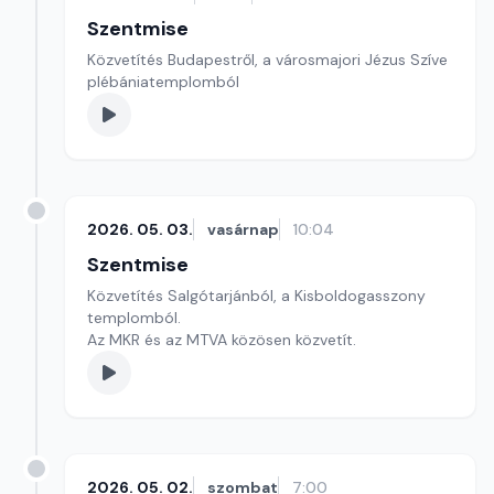
Szentmise
Közvetítés Budapestről, a városmajori Jézus Szíve
plébániatemplomból
2026. 05. 03.
vasárnap
10:04
Szentmise
Közvetítés Salgótarjánból, a Kisboldogasszony
templomból.
Az MKR és az MTVA közösen közvetít.
2026. 05. 02.
szombat
7:00