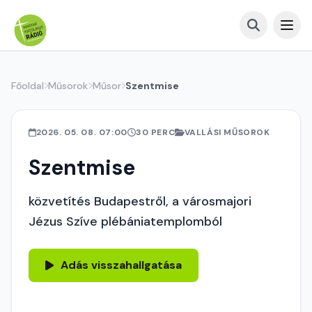
Főoldal
Műsorok
Műsor
Szentmise
2026. 05. 08. 07:00
30 PERC
VALLÁSI MŰSOROK
Szentmise
közvetítés Budapestről, a városmajori
Jézus Szíve plébániatemplomból
Adás visszahallgatása