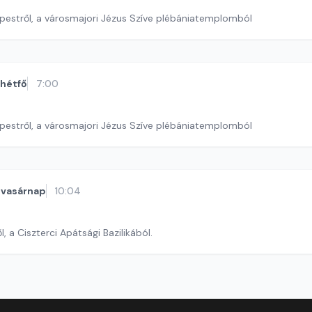
pestről, a városmajori Jézus Szíve plébániatemplomból
hétfő
7:00
pestről, a városmajori Jézus Szíve plébániatemplomból
vasárnap
10:04
l, a Ciszterci Apátsági Bazilikából.