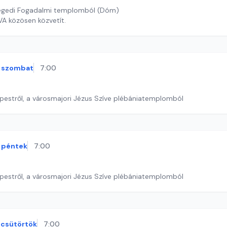
zegedi Fogadalmi templomból (Dóm)
A közösen közvetít.
szombat
7:00
pestről, a városmajori Jézus Szíve plébániatemplomból
péntek
7:00
pestről, a városmajori Jézus Szíve plébániatemplomból
csütörtök
7:00