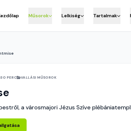
Kezdőlap
Műsorok
Lelkiség
Tartalmak
ntmise
30 PERC
VALLÁSI MŰSOROK
se
pestről, a városmajori Jézus Szíve plébániatemp
allgatása