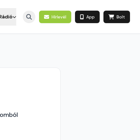
Rádió
Hírlevél
App
Bolt
lomból