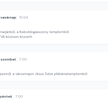
vasárnap
10:04
ótarjánból, a Kisboldogasszony templomból.
VA közösen közvetít.
szombat
7:00
pestről, a városmajori Jézus Szíve plébániatemplomból
péntek
7:00