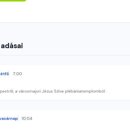
 adásai
étfő
7:00
pestről, a városmajori Jézus Szíve plébániatemplomból
vasárnap
10:04