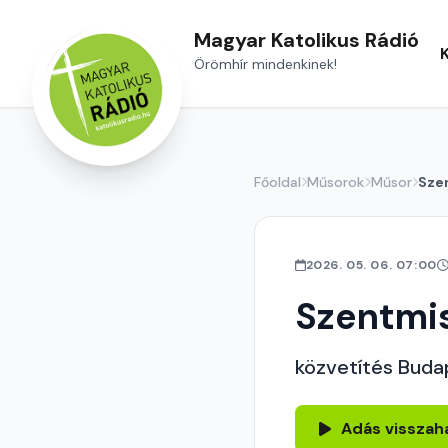
Magyar Katolikus Rádió
Örömhír mindenkinek!
Főoldal
Műsorok
Műsor
Sze
2026. 05. 06. 07:00
Szentmi
közvetítés Buda
Adás visszah