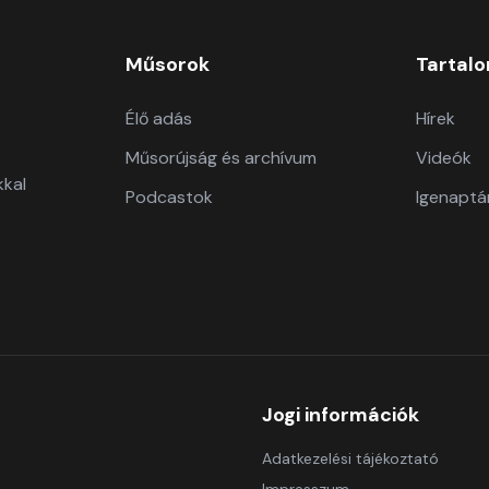
Műsorok
Tartal
Élő adás
Hírek
Műsorújság és archívum
Videók
kkal
Podcastok
Igenaptá
Jogi információk
Adatkezelési tájékoztató