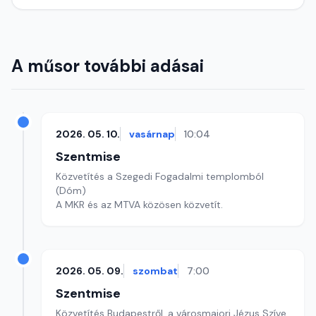
A műsor további adásai
2026. 05. 10.
vasárnap
10:04
Szentmise
Közvetítés a Szegedi Fogadalmi templomból
(Dóm)
A MKR és az MTVA közösen közvetít.
2026. 05. 09.
szombat
7:00
Szentmise
Közvetítés Budapestről, a városmajori Jézus Szíve