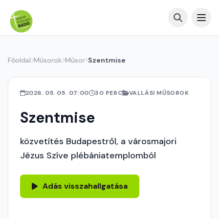
Főoldal
Műsorok
Műsor
Szentmise
2026. 05. 05. 07:00
30 PERC
VALLÁSI MŰSOROK
Szentmise
közvetítés Budapestről, a városmajori
Jézus Szíve plébániatemplomból
Adás visszahallgatása