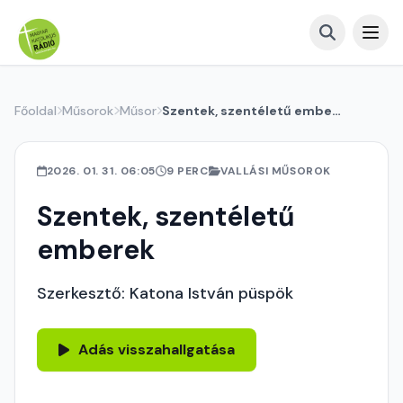
Főoldal
Műsorok
Műsor
Szentek, szentéletű emberek
2026. 01. 31. 06:05
9 PERC
VALLÁSI MŰSOROK
Szentek, szentéletű
emberek
Szerkesztő: Katona István püspök
Adás visszahallgatása