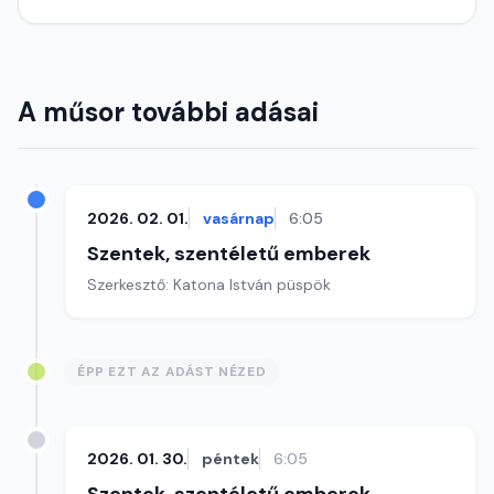
A műsor további adásai
2026. 02. 01.
vasárnap
6:05
Szentek, szentéletű emberek
Szerkesztő: Katona István püspök
ÉPP EZT AZ ADÁST NÉZED
2026. 01. 30.
péntek
6:05