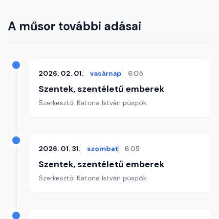
A műsor további adásai
2026. 02. 01.
vasárnap
6:05
Szentek, szentéletű emberek
Szerkesztő: Katona István püspök
2026. 01. 31.
szombat
6:05
Szentek, szentéletű emberek
Szerkesztő: Katona István püspök