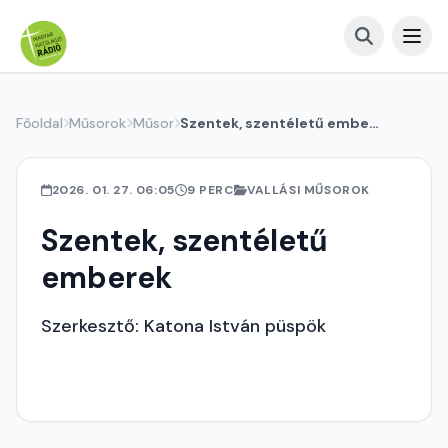
Főoldal
Műsorok
Műsor
Szentek, szentéletű emberek
2026. 01. 27. 06:05
9 PERC
VALLÁSI MŰSOROK
Szentek, szentéletű
emberek
Szerkesztő: Katona István püspök