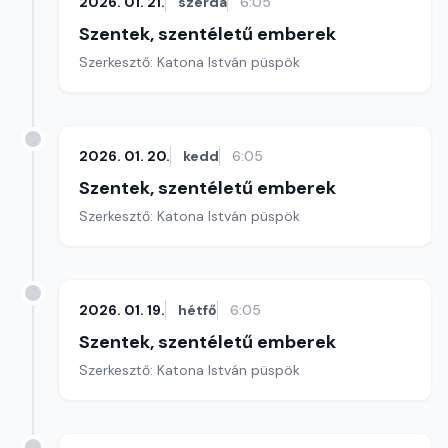
2026. 01. 21.
szerda
6:05
Szentek, szentéletű emberek
Szerkesztő: Katona István püspök
2026. 01. 20.
kedd
6:05
Szentek, szentéletű emberek
Szerkesztő: Katona István püspök
2026. 01. 19.
hétfő
6:05
Szentek, szentéletű emberek
Szerkesztő: Katona István püspök