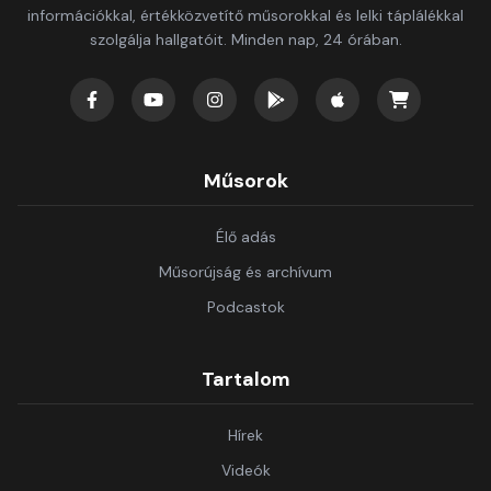
információkkal, értékközvetítő műsorokkal és lelki táplálékkal
szolgálja hallgatóit. Minden nap, 24 órában.
Műsorok
Élő adás
Műsorújság és archívum
Podcastok
Tartalom
Hírek
Videók