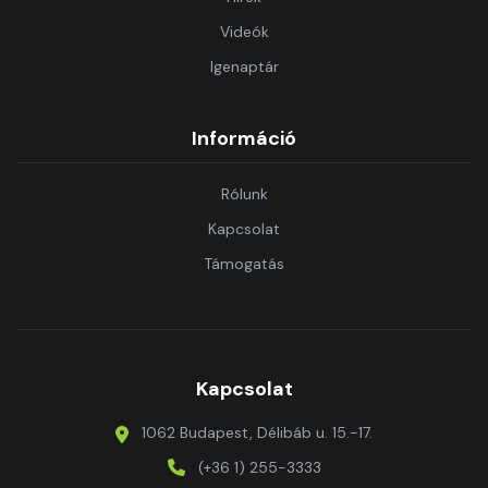
Videók
Igenaptár
Információ
Rólunk
Kapcsolat
Támogatás
Kapcsolat
1062 Budapest, Délibáb u. 15.-17.
(+36 1) 255-3333