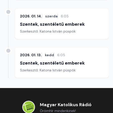
2026. 01. 14.
szerda
6:05
Szentek, szentéletű emberek
Szerkesztő: Katona István püspök
2026. 01. 13.
kedd
6:05
Szentek, szentéletű emberek
Szerkesztő: Katona István püspök
Magyar Katolikus Rádió
Örömhír mindenkinek!