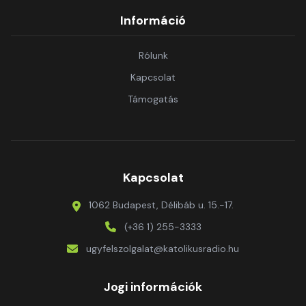
Információ
Rólunk
Kapcsolat
Támogatás
Kapcsolat
1062 Budapest, Délibáb u. 15.-17.
(+36 1) 255-3333
ugyfelszolgalat@katolikusradio.hu
Jogi információk