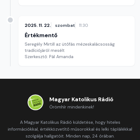
2025. 11. 22.
szombat
11:30
Értékmentő
Seregély Mirtill az ütőfás mézeskalácsosság
tradíciójáról mesélt
Szerkesztő: Pál Amanda
Magyar Katolikus Rádió
Örömhír mindenkinek!
A Magyar Katolikus Rádió küldetése, hogy hiteles
információkkal, értékközvetítő műsorokkal és lelki táplálékkal
szolgálja hallgatóit. Minden nap, 24 órában.