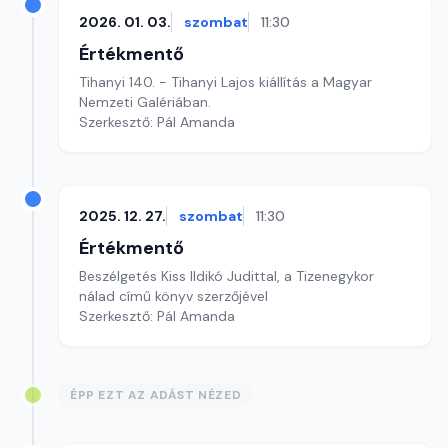
2026. 01. 03.
szombat
11:30
Értékmentő
Tihanyi 140. - Tihanyi Lajos kiállítás a Magyar
Nemzeti Galériában.
Szerkesztő: Pál Amanda
2025. 12. 27.
szombat
11:30
Értékmentő
Beszélgetés Kiss Ildikó Judittal, a Tizenegykor
nálad című könyv szerzőjével
Szerkesztő: Pál Amanda
ÉPP EZT AZ ADÁST NÉZED