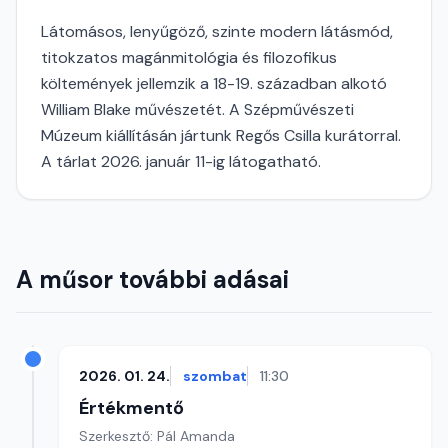
Látomásos, lenyűgöző, szinte modern látásmód,
titokzatos magánmitológia és filozofikus
költemények jellemzik a 18-19. században alkotó
William Blake művészetét. A Szépművészeti
Múzeum kiállításán jártunk Regős Csilla kurátorral.
A tárlat 2026. január 11-ig látogatható.
A műsor további adásai
2026. 01. 24.
szombat
11:30
Értékmentő
Szerkesztő: Pál Amanda