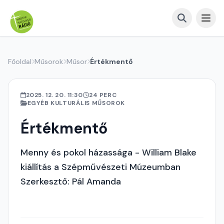
Főoldal
Műsorok
Műsor
Értékmentő
2025. 12. 20. 11:30
24 PERC
EGYÉB KULTURÁLIS MŰSOROK
Értékmentő
Menny és pokol házassága - William Blake
kiállítás a Szépművészeti Múzeumban
Szerkesztő: Pál Amanda