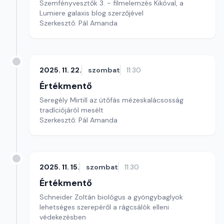
Szemfényvesztők 3. - filmelemzés Kikóval, a
Lumiere galaxis blog szerzőjével
Szerkesztő: Pál Amanda
2025. 11. 22.
szombat
11:30
Értékmentő
Seregély Mirtill az ütőfás mézeskalácsosság
tradíciójáról mesélt
Szerkesztő: Pál Amanda
2025. 11. 15.
szombat
11:30
Értékmentő
Schneider Zoltán biológus a gyöngybaglyok
lehetséges szerepéről a rágcsálók elleni
védekezésben