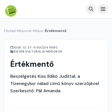
Főoldal
Műsorok
Műsor
Értékmentő
2025. 12. 27. 11:30
24 PERC
EGYÉB KULTURÁLIS MŰSOROK
Értékmentő
Beszélgetés Kiss Ildikó Judittal, a
Tizenegykor nálad című könyv szerzőjével
Szerkesztő: Pál Amanda