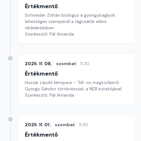
Értékmentő
Schneider Zoltán biológus a gyöngybaglyok
lehetséges szerepéről a rágcsálók elleni
védekezésben
Szerkesztő: Pál Amanda
2025. 11. 08.
szombat
11:30
Értékmentő
Huszár László kémpere - '56-os megtorlásról
György Sándor történésszel, a NEB kutatójával
Szerkesztő: Pál Amanda
2025. 11. 01.
szombat
11:30
Értékmentő