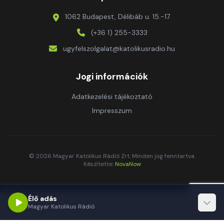
1062 Budapest, Délibáb u. 15.-17.
(+36 1) 255-3333
ugyfelszolgalat@katolikusradio.hu
Jogi információk
Adatkezelési tájékoztató
Impresszum
© 2026 Magyar Katolikus Rádió Zrt. Minden jog fenntartva.
Készítette:
NovaNow
Élő adás
Magyar Katolikus Rádió