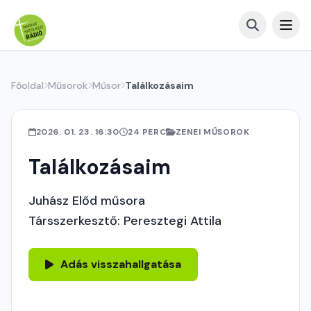
Főoldal
Műsorok
Műsor
Találkozásaim
2026. 01. 23. 16:30
24 PERC
ZENEI MŰSOROK
Találkozásaim
Juhász Előd műsora
Társszerkesztő: Peresztegi Attila
Adás visszahallgatása