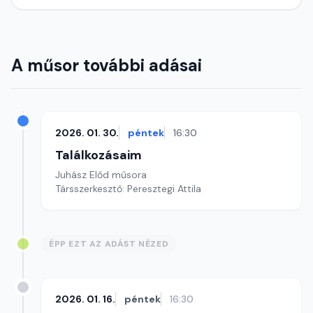
A műsor további adásai
2026. 01. 30.
péntek
16:30
Találkozásaim
Juhász Előd műsora
Társszerkesztő: Peresztegi Attila
ÉPP EZT AZ ADÁST NÉZED
2026. 01. 16.
péntek
16:30