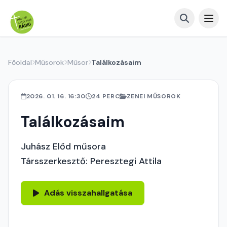
Főoldal
Műsorok
Műsor
Találkozásaim
2026. 01. 16. 16:30
24 PERC
ZENEI MŰSOROK
Találkozásaim
Juhász Előd műsora
Társszerkesztő: Peresztegi Attila
Adás visszahallgatása