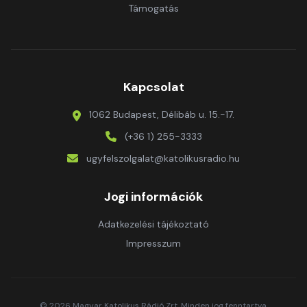
Támogatás
Kapcsolat
1062 Budapest, Délibáb u. 15.-17.
(+36 1) 255-3333
ugyfelszolgalat@katolikusradio.hu
Jogi információk
Adatkezelési tájékoztató
Impresszum
© 2026 Magyar Katolikus Rádió Zrt. Minden jog fenntartva.