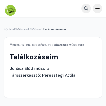
Főoldal
Műsorok
Műsor
Találkozásaim
2025. 12. 26. 16:30
24 PERC
ZENEI MŰSOROK
Találkozásaim
Juhász Előd műsora
Társszerkesztő: Peresztegi Attila