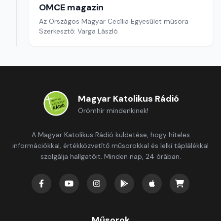
OMCE magazin
Az Országos Magyar Cecília Egyesület műsora
Szerkesztő: Varga László
Magyar Katolikus Rádió
Örömhír mindenkinek!
A Magyar Katolikus Rádió küldetése, hogy hiteles
információkkal, értékközvetítő műsorokkal és lelki táplálékkal
szolgálja hallgatóit. Minden nap, 24 órában.
Műsorok