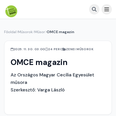
Főoldal
Műsorok
Műsor
OMCE magazin
2025. 11. 30. 03:00
24 PERC
ZENEI MŰSOROK
OMCE magazin
Az Országos Magyar Cecília Egyesület
műsora
Szerkesztő: Varga László