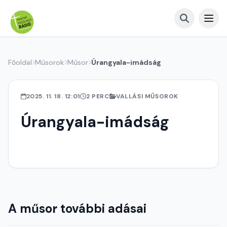
Főoldal
Műsorok
Műsor
Úrangyala-imádság
2025. 11. 18. 12:01
2 PERC
VALLÁSI MŰSOROK
Úrangyala-imádság
A műsor további adásai