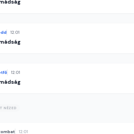
imádság
edd
12:01
imádság
étfő
12:01
imádság
ST NÉZED
zombat
12:01