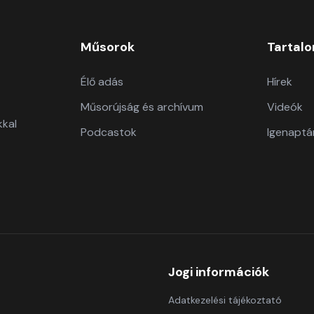
Műsorok
Tartal
Élő adás
Hírek
Műsorújság és archívum
Videók
kkal
Podcastok
Igenaptá
Jogi információk
Adatkezelési tájékoztató