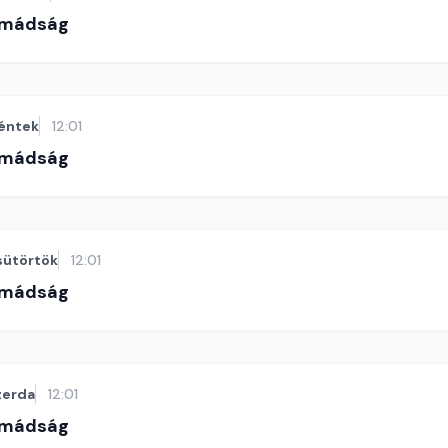
imádság
éntek
12:01
imádság
sütörtök
12:01
imádság
zerda
12:01
imádság