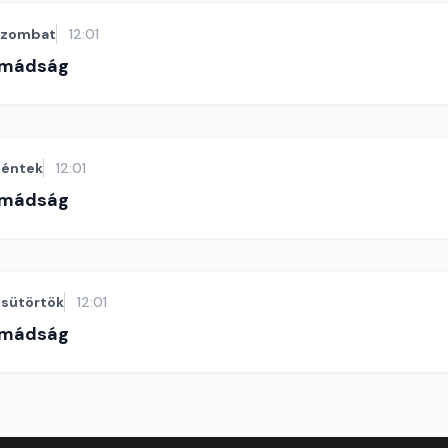
szombat
12:01
imádság
éntek
12:01
imádság
sütörtök
12:01
imádság