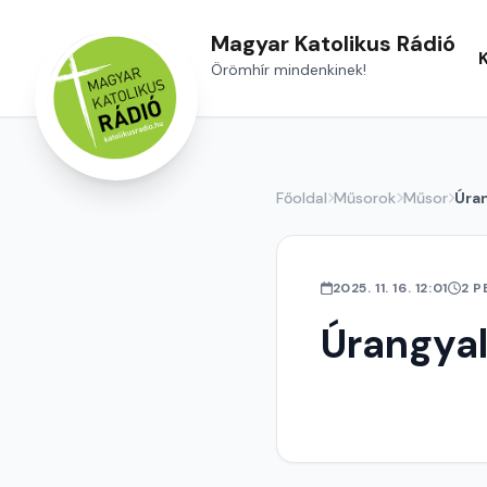
Magyar Katolikus Rádió
Örömhír mindenkinek!
Főoldal
Műsorok
Műsor
Úra
2025. 11. 16. 12:01
2 P
Úrangya