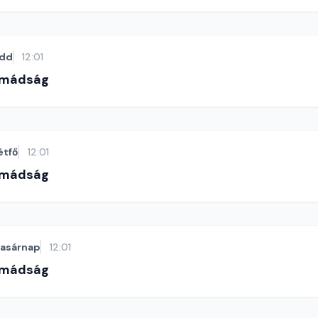
dd
12:01
imádság
étfő
12:01
imádság
vasárnap
12:01
imádság