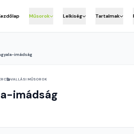
Kezdőlap
Műsorok
Lelkiség
Tartalmak
ngyala-imádság
ERC
VALLÁSI MŰSOROK
la-imádság