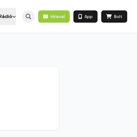
Rádió
Hírlevél
App
Bolt