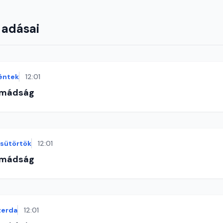
 adásai
éntek
12:01
imádság
sütörtök
12:01
imádság
zerda
12:01