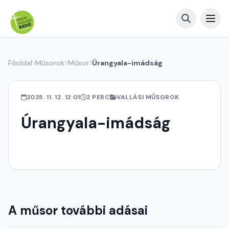
Főoldal
Műsorok
Műsor
Úrangyala-imádság
2025. 11. 12. 12:01
2 PERC
VALLÁSI MŰSOROK
Úrangyala-imádság
A műsor további adásai