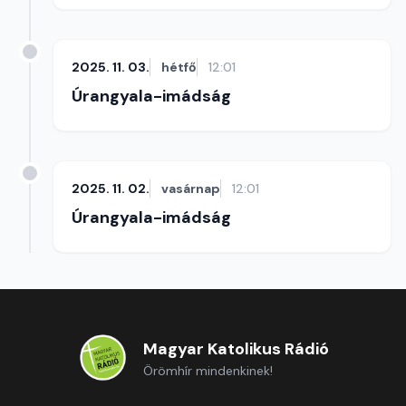
2025. 11. 03.
hétfő
12:01
Úrangyala-imádság
2025. 11. 02.
vasárnap
12:01
Úrangyala-imádság
Magyar Katolikus Rádió
Örömhír mindenkinek!