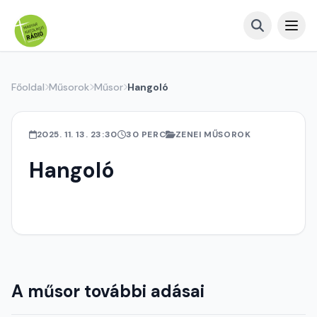
Főoldal
Műsorok
Műsor
Hangoló
2025. 11. 13. 23:30
30 PERC
ZENEI MŰSOROK
Hangoló
A műsor további adásai