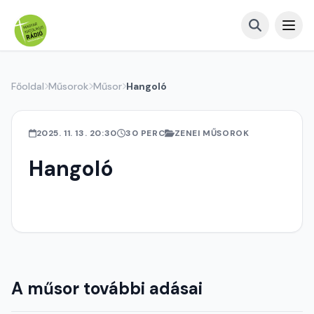
Főoldal
Műsorok
Műsor
Hangoló
2025. 11. 13. 20:30
30 PERC
ZENEI MŰSOROK
Hangoló
A műsor további adásai