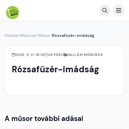
Főoldal
Műsorok
Műsor
Rózsafüzér-imádság
2025. 11. 11. 19:01
28 PERC
VALLÁSI MŰSOROK
Rózsafüzér-imádság
A műsor további adásai