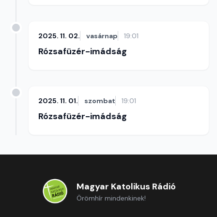
2025. 11. 02.
vasárnap
19:01
Rózsafüzér-imádság
2025. 11. 01.
szombat
19:01
Rózsafüzér-imádság
Magyar Katolikus Rádió
Örömhír mindenkinek!