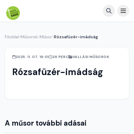
Főoldal
Műsorok
Műsor
Rózsafüzér-imádság
2025. 11. 07. 19:01
28 PERC
VALLÁSI MŰSOROK
Rózsafüzér-imádság
A műsor további adásai