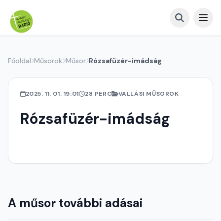
Főoldal
Műsorok
Műsor
Rózsafüzér-imádság
2025. 11. 01. 19:01
28 PERC
VALLÁSI MŰSOROK
Rózsafüzér-imádság
A műsor további adásai