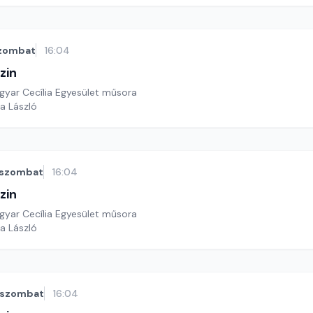
zombat
16:04
zin
yar Cecília Egyesület műsora
a László
szombat
16:04
zin
yar Cecília Egyesület műsora
a László
szombat
16:04