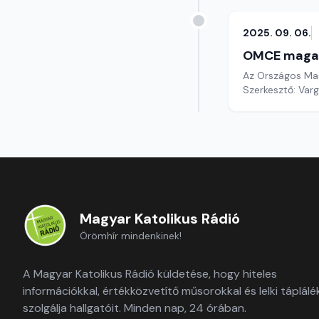
2025. 09. 06.
OMCE maga
Az Országos Mag
Szerkesztő: Varg
Magyar Katolikus Rádió
Örömhír mindenkinek!
A Magyar Katolikus Rádió küldetése, hogy hiteles
információkkal, értékközvetítő műsorokkal és lelki táplálé
szolgálja hallgatóit. Minden nap, 24 órában.