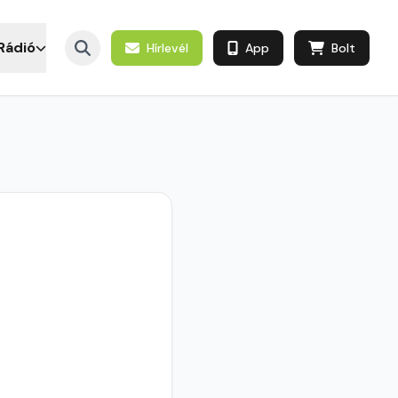
Rádió
Hírlevél
App
Bolt