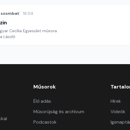
szombat
16:04
zin
yar Cecília Egyesület műsora
a László
Műsorok
Tartal
Élő adás
Hírek
Műsorújság és archívum
Videók
kkal
Podcastok
Igenaptá