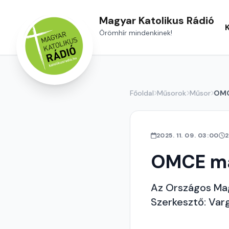
Magyar Katolikus Rádió
Örömhír mindenkinek!
Főoldal
Műsorok
Műsor
OMC
2025. 11. 09. 03:00
2
OMCE m
Az Országos Mag
Szerkesztő: Var