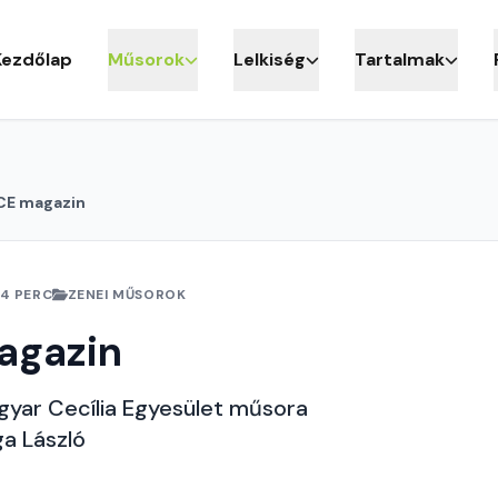
Kezdőlap
Műsorok
Lelkiség
Tartalmak
E magazin
4 PERC
ZENEI MŰSOROK
agazin
yar Cecília Egyesület műsora
ga László