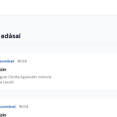
 adásai
zombat
16:04
zin
yar Cecília Egyesület műsora
a László
szombat
16:04
zin