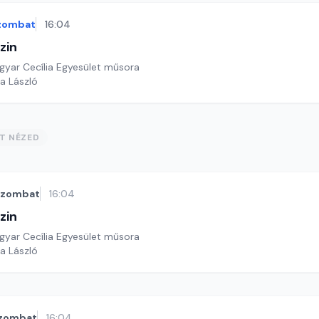
zombat
16:04
zin
yar Cecília Egyesület műsora
a László
ST NÉZED
szombat
16:04
zin
yar Cecília Egyesület műsora
a László
zombat
16:04