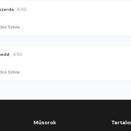
szerda
6:50
dos Szilvia
kedd
6:50
dos Szilvia
Műsorok
Tartal