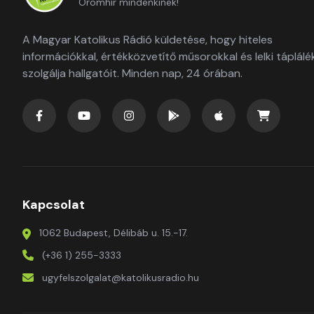
Örömhír mindenkinek!
A Magyar Katolikus Rádió küldetése, hogy hiteles
információkkal, értékközvetítő műsorokkal és lelki táplálé
szolgálja hallgatóit. Minden nap, 24 órában.
Kapcsolat
1062 Budapest, Délibáb u. 15.-17.
(+36 1) 255-3333
ugyfelszolgalat@katolikusradio.hu