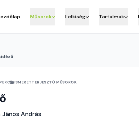
Kezdőlap
Műsorok
Lelkiség
Tartalmak
tidéző
 PERC
ISMERETTERJESZTŐ MŰSOROK
ző
h János András