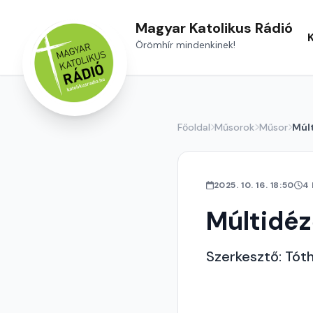
Magyar Katolikus Rádió
Örömhír mindenkinek!
Főoldal
Műsorok
Műsor
Múl
2025. 10. 16. 18:50
4
Múltidé
Szerkesztő: Tót