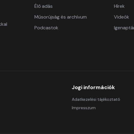
Élő adás
Hírek
Műsorújság és archívum
Videók
kkal
Podcastok
Igenaptá
Jogi információk
Adatkezelési tájékoztató
Impresszum