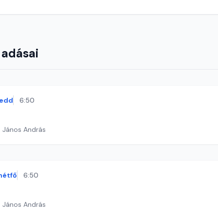
 adásai
edd
6:50
h János András
hétfő
6:50
h János András