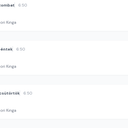
zombat
6:50
ori Kinga
péntek
6:50
ori Kinga
csütörtök
6:50
ori Kinga