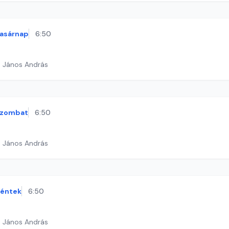
asárnap
6:50
h János András
szombat
6:50
h János András
éntek
6:50
h János András