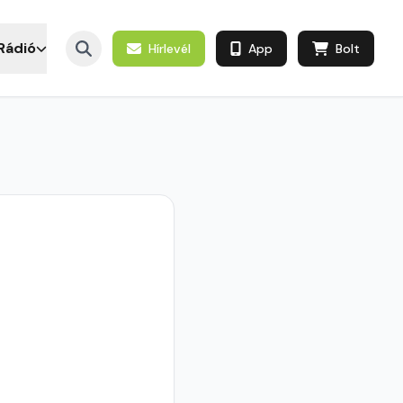
Rádió
Hírlevél
App
Bolt