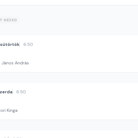
ST NÉZED
sütörtök
6:50
h János András
zerda
6:50
ori Kinga