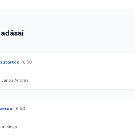
 adásai
sütörtök
6:50
h János András
zerda
6:50
ori Kinga