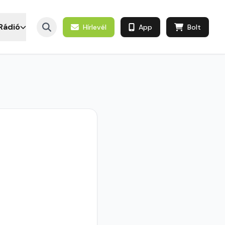
Rádió
Hírlevél
App
Bolt