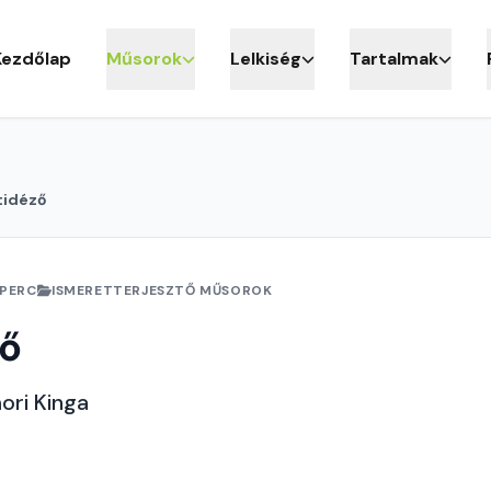
Kezdőlap
Műsorok
Lelkiség
Tartalmak
tidéző
 PERC
ISMERETTERJESZTŐ MŰSOROK
ző
ori Kinga