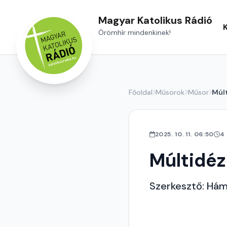
Magyar Katolikus Rádió
Örömhír mindenkinek!
Főoldal
Műsorok
Műsor
Múl
2025. 10. 11. 06:50
4
Múltidé
Szerkesztő: Hám