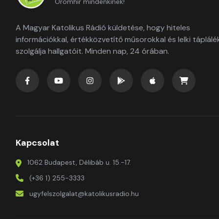
Örömhír mindenkinek!
A Magyar Katolikus Rádió küldetése, hogy hiteles
információkkal, értékközvetítő műsorokkal és lelki táplálé
szolgálja hallgatóit. Minden nap, 24 órában.
Kapcsolat
1062 Budapest, Délibáb u. 15.-17.
(+36 1) 255-3333
ugyfelszolgalat@katolikusradio.hu