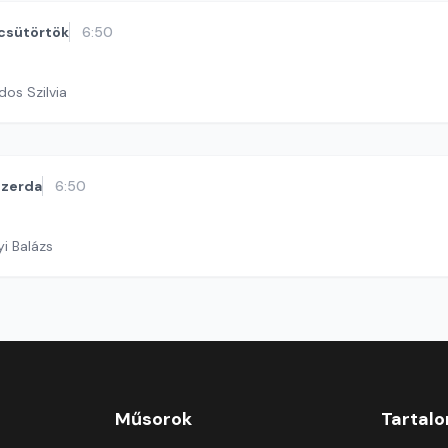
csütörtök
6:50
dos Szilvia
szerda
6:50
yi Balázs
Műsorok
Tartal