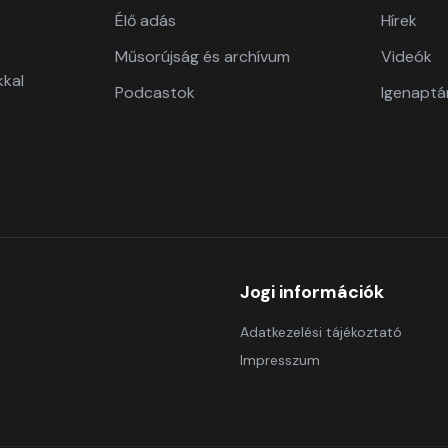
Élő adás
Hírek
Műsorújság és archívum
Videók
kkal
Podcastok
Igenaptá
Jogi információk
Adatkezelési tájékoztató
Impresszum