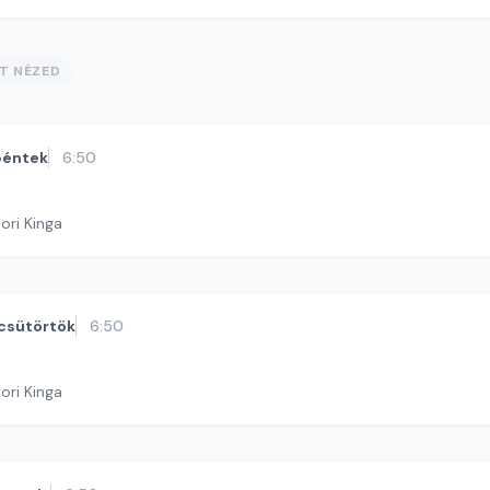
ST NÉZED
péntek
6:50
ori Kinga
csütörtök
6:50
ori Kinga