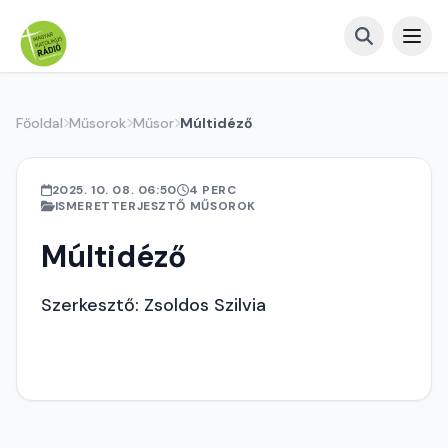
Főoldal
Műsorok
Műsor
Múltidéző
2025. 10. 08. 06:50
4 PERC
ISMERETTERJESZTŐ MŰSOROK
Múltidéző
Szerkesztő: Zsoldos Szilvia