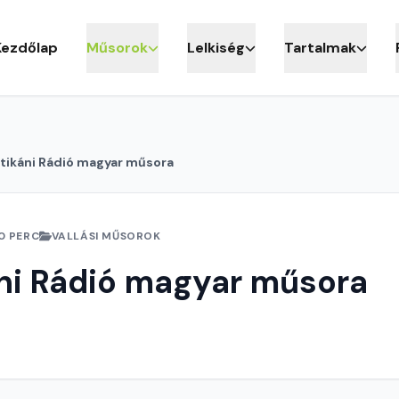
Kezdőlap
Műsorok
Lelkiség
Tartalmak
tikáni Rádió magyar műsora
0 PERC
VALLÁSI MŰSOROK
ni Rádió magyar műsora