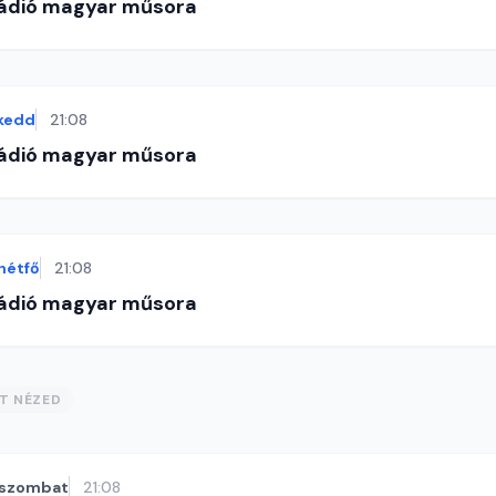
Rádió magyar műsora
kedd
21:08
Rádió magyar műsora
hétfő
21:08
Rádió magyar műsora
ST NÉZED
szombat
21:08