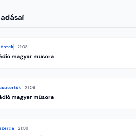
 adásai
péntek
21:08
Rádió magyar műsora
csütörtök
21:08
Rádió magyar műsora
szerda
21:08