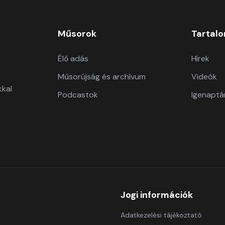
Műsorok
Tartal
Élő adás
Hírek
Műsorújság és archívum
Videók
kkal
Podcastok
Igenaptá
Jogi információk
Adatkezelési tájékoztató