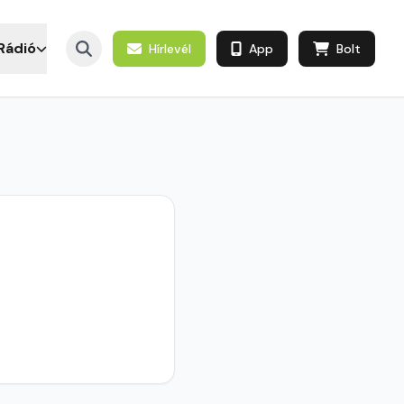
Rádió
Hírlevél
App
Bolt