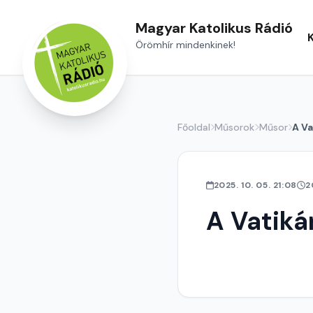
Magyar Katolikus Rádió
Örömhír mindenkinek!
Főoldal
Műsorok
Műsor
A Va
2025. 10. 05. 21:08
2
A Vatiká