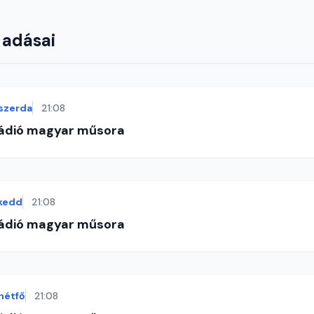
 adásai
szerda
21:08
Rádió magyar műsora
kedd
21:08
Rádió magyar műsora
hétfő
21:08