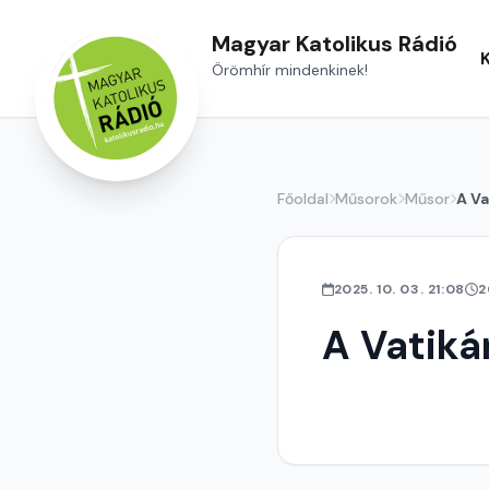
Magyar Katolikus Rádió
Örömhír mindenkinek!
Főoldal
Műsorok
Műsor
A Va
2025. 10. 03. 21:08
2
A Vatiká