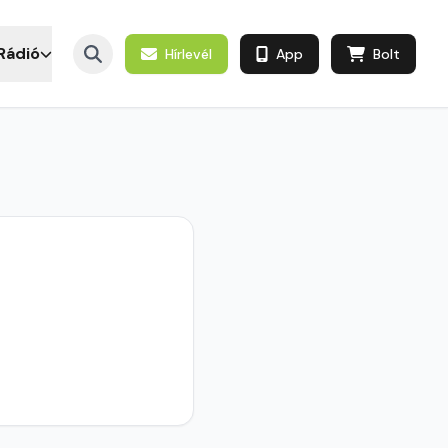
Rádió
Hírlevél
App
Bolt