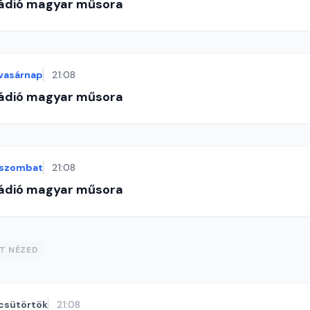
Rádió magyar műsora
vasárnap
21:08
Rádió magyar műsora
szombat
21:08
Rádió magyar műsora
ST NÉZED
csütörtök
21:08