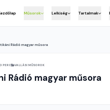
Kezdőlap
Műsorok
Lelkiség
Tartalmak
tikáni Rádió magyar műsora
0 PERC
VALLÁSI MŰSOROK
ni Rádió magyar műsora