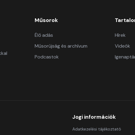
Műsorok
Tartal
Élő adás
Hírek
Műsorújság és archívum
Videók
kkal
Podcastok
Igenaptá
Jogi információk
Adatkezelési tájékoztató