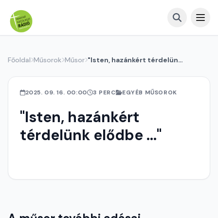
Főoldal
Műsorok
Műsor
"Isten, hazánkért térdelünk elődbe ..."
2025. 09. 16. 00:00
3 PERC
EGYÉB MŰSOROK
"Isten, hazánkért
térdelünk elődbe ..."